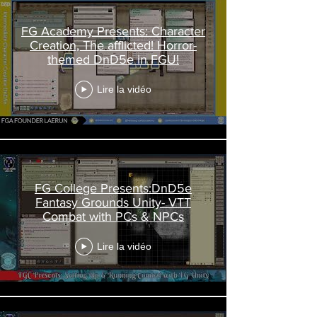
FG Academy Presents: Character
Creation, The afflicted! Horror-
themed DnD5e in FGU!
Lire la vidéo
FG College Presents:DnD5e
Fantasy Grounds Unity- VTT
Combat with PCs & NPCs
Lire la vidéo