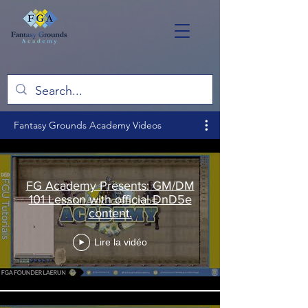
Fantasy Grounds Academy Videos
FG Academy Presents: GM/DM
101 Lesson with official DnD5e
content.
Lire la vidéo